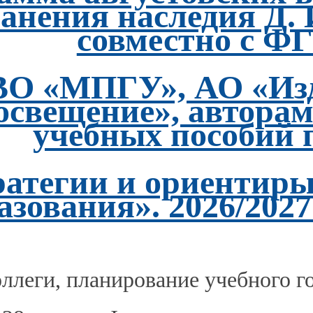
анения наследия Д. 
совместно с Ф
ВО «МПГУ», АО «Изд
свещение», авторам
учебных пособий п
атегии и ориентиры
азования». 2026/2027
ллеги, планирование учебного го