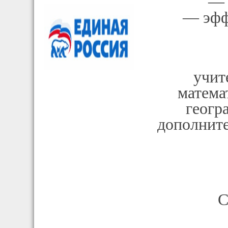
— 
— эфф
учит
матема
геогр
дополните
С