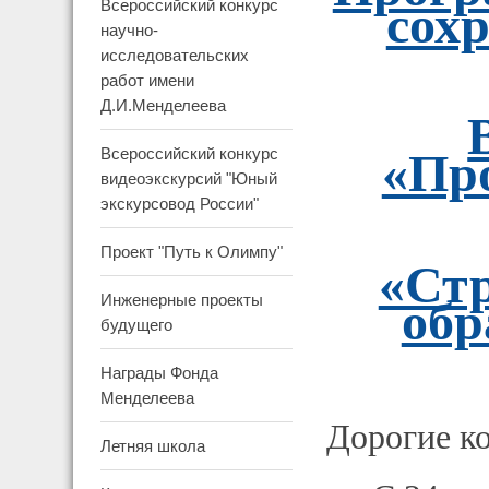
сохр
Всероссийский конкурс
научно-
исследовательских
работ имени
Д.И.Менделеева
«Про
Всероссийский конкурс
видеоэкскурсий "Юный
экскурсовод России"
Проект "Путь к Олимпу"
«Стр
Инженерные проекты
обр
будущего
Награды Фонда
Менделеева
Дорогие ко
Летняя школа