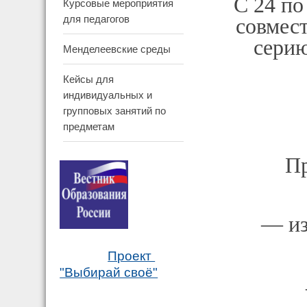
С 24 по
Курсовые мероприятия
для педагогов
совмес
серию
Менделеевские среды
Кейсы для
индивидуальных и
групповых занятий по
предметам
Пр
— из
Проект
"Выбирай своё"