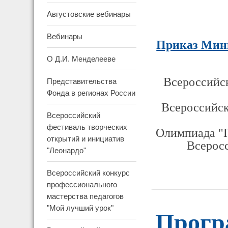
Августовские вебинары
Вебинары
Приказ Мини
О Д.И. Менделееве
Всероссийск
Представительства
Фонда в регионах России
Всероссийск
Всероссийский
фестиваль творческих
Олимпиада "П
открытий и инициатив
Всеросс
"Леонардо"
Всероссийский конкурс
профессионального
мастерства педагогов
"Мой лучший урок"
Прогр