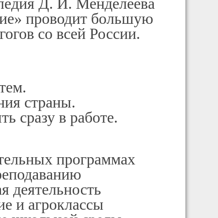
ледия Д. И. Менделеева
ние» проводит большую
огов со всей России.
тем.
ния страны.
ь сразу в работе.
ательных программах
реподаванию
ая деятельность
е и агроклассы