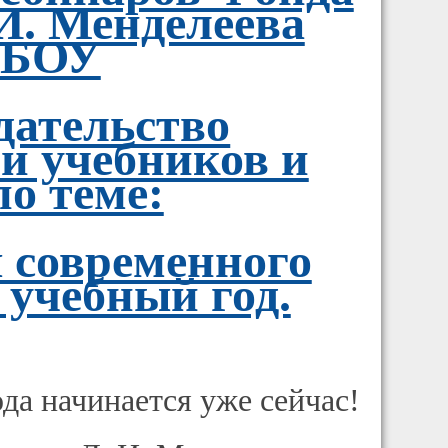
И. Менделеева
ГБОУ
ательство
и учебников и
о теме:
 современного
 учебный год.
да начинается уже сейчас!